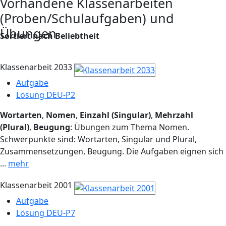
Vorhandene Klassenarbeiten
(Proben/Schulaufgaben) und
Übungen
Sortiert nach Beliebtheit
Klassenarbeit 2033
Aufgabe
Lösung DEU-P2
Wortarten
,
Nomen
,
Einzahl (Singular)
,
Mehrzahl
(Plural)
,
Beugung
: Übungen zum Thema Nomen.
Schwerpunkte sind: Wortarten, Singular und Plural,
Zusammensetzungen, Beugung. Die Aufgaben eignen sich
...
mehr
Klassenarbeit 2001
Aufgabe
Lösung DEU-P7