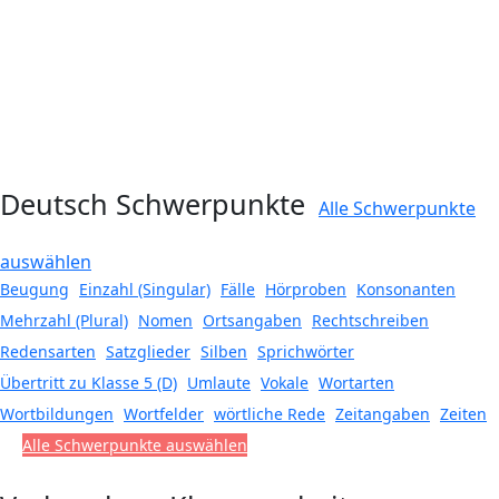
Deutsch Schwerpunkte
Alle Schwerpunkte
auswählen
Beugung
Einzahl (Singular)
Fälle
Hörproben
Konsonanten
Mehrzahl (Plural)
Nomen
Ortsangaben
Rechtschreiben
Redensarten
Satzglieder
Silben
Sprichwörter
Übertritt zu Klasse 5 (D)
Umlaute
Vokale
Wortarten
Wortbildungen
Wortfelder
wörtliche Rede
Zeitangaben
Zeiten
Alle Schwerpunkte auswählen