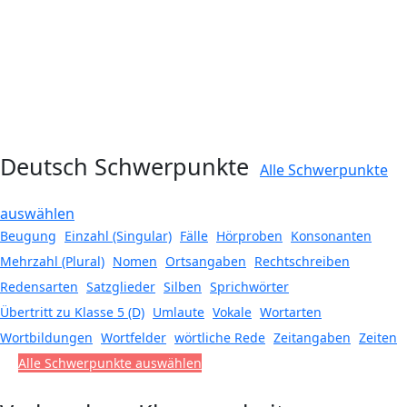
Deutsch Schwerpunkte
Alle Schwerpunkte
auswählen
Beugung
Einzahl (Singular)
Fälle
Hörproben
Konsonanten
Mehrzahl (Plural)
Nomen
Ortsangaben
Rechtschreiben
Redensarten
Satzglieder
Silben
Sprichwörter
Übertritt zu Klasse 5 (D)
Umlaute
Vokale
Wortarten
Wortbildungen
Wortfelder
wörtliche Rede
Zeitangaben
Zeiten
Alle Schwerpunkte auswählen