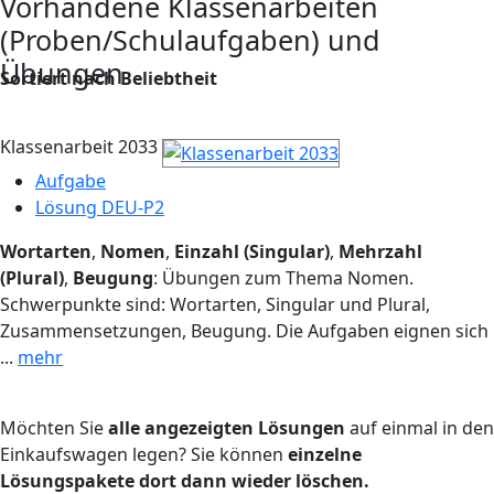
Vorhandene Klassenarbeiten
(Proben/Schulaufgaben) und
Übungen
Sortiert nach Beliebtheit
Klassenarbeit 2033
Aufgabe
Lösung DEU-P2
Wortarten
,
Nomen
,
Einzahl (Singular)
,
Mehrzahl
(Plural)
,
Beugung
: Übungen zum Thema Nomen.
Schwerpunkte sind: Wortarten, Singular und Plural,
Zusammensetzungen, Beugung. Die Aufgaben eignen sich
...
mehr
Möchten Sie
alle angezeigten Lösungen
auf einmal in den
Einkaufswagen legen? Sie können
einzelne
Lösungspakete dort dann wieder löschen.