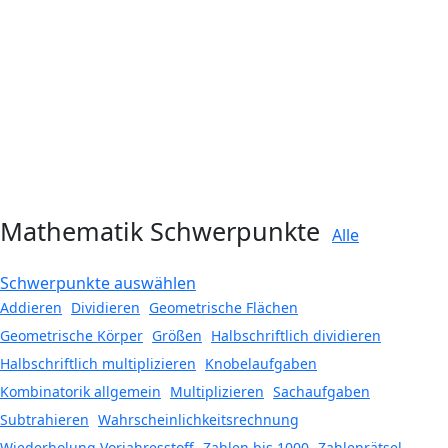
Mathematik Schwerpunkte
Alle
Schwerpunkte auswählen
Addieren
Dividieren
Geometrische Flächen
Geometrische Körper
Größen
Halbschriftlich dividieren
Halbschriftlich multiplizieren
Knobelaufgaben
Kombinatorik allgemein
Multiplizieren
Sachaufgaben
Subtrahieren
Wahrscheinlichkeitsrechnung
Wiederholung Vorjahresstoff
Zahlen bis 1000
Zahlenrätsel