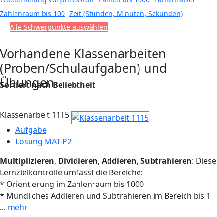
Zahlenraum bis 100
Zeit (Stunden, Minuten, Sekunden)
Alle Schwerpunkte auswählen
Vorhandene Klassenarbeiten
(Proben/Schulaufgaben) und
Übungen
Sortiert nach Beliebtheit
Klassenarbeit 1115
Aufgabe
Lösung MAT-P2
Multiplizieren
,
Dividieren
,
Addieren
,
Subtrahieren
: Diese
Lernzielkontrolle umfasst die Bereiche:
* Orientierung im Zahlenraum bis 1000
* Mündliches Addieren und Subtrahieren im Bereich bis 1
...
mehr