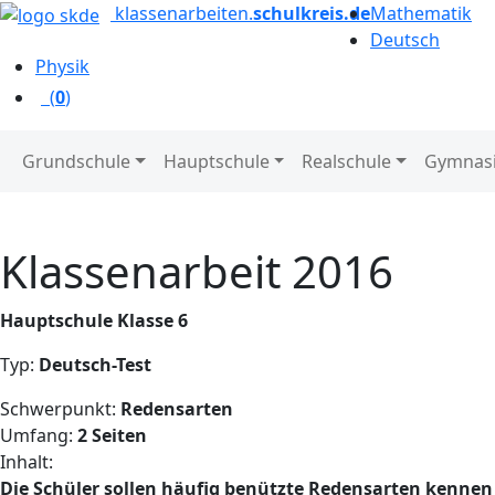
klassenarbeiten.
schulkreis.de
Mathematik
Deutsch
Physik
(
0
)
Grundschule
Hauptschule
Realschule
Gymnas
Klassenarbeit 2016
Hauptschule Klasse 6
Typ:
Deutsch-Test
Schwerpunkt:
Redensarten
Umfang:
2 Seiten
Inhalt:
Die Schüler sollen häufig benützte Redensarten kenn