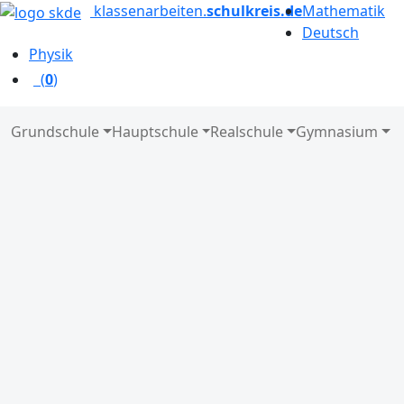
klassenarbeiten.
schulkreis.de
Mathematik
Deutsch
Physik
(
0
)
Grundschule
Hauptschule
Realschule
Gymnasium